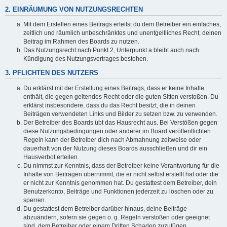
2. EINRÄUMUNG VON NUTZUNGSRECHTEN
Mit dem Erstellen eines Beitrags erteilst du dem Betreiber ein einfaches,
zeitlich und räumlich unbeschränktes und unentgeltliches Recht, deinen
Beitrag im Rahmen des Boards zu nutzen.
Das Nutzungsrecht nach Punkt 2, Unterpunkt a bleibt auch nach
Kündigung des Nutzungsvertrages bestehen.
3. PFLICHTEN DES NUTZERS
Du erklärst mit der Erstellung eines Beitrags, dass er keine Inhalte
enthält, die gegen geltendes Recht oder die guten Sitten verstoßen. Du
erklärst insbesondere, dass du das Recht besitzt, die in deinen
Beiträgen verwendeten Links und Bilder zu setzen bzw. zu verwenden.
Der Betreiber des Boards übt das Hausrecht aus. Bei Verstößen gegen
diese Nutzungsbedingungen oder anderer im Board veröffentlichten
Regeln kann der Betreiber dich nach Abmahnung zeitweise oder
dauerhaft von der Nutzung dieses Boards ausschließen und dir ein
Hausverbot erteilen.
Du nimmst zur Kenntnis, dass der Betreiber keine Verantwortung für die
Inhalte von Beiträgen übernimmt, die er nicht selbst erstellt hat oder die
er nicht zur Kenntnis genommen hat. Du gestattest dem Betreiber, dein
Benutzerkonto, Beiträge und Funktionen jederzeit zu löschen oder zu
sperren.
Du gestattest dem Betreiber darüber hinaus, deine Beiträge
abzuändern, sofern sie gegen o. g. Regeln verstoßen oder geeignet
sind, dem Betreiber oder einem Dritten Schaden zuzufügen.