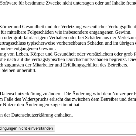
oftware für bestimmte Zwecke nicht untersagen oder auf Inhalte frem
rper und Gesundheit und der Verletzung wesentlicher Vertragspflichten
ch für mittelbare Folgeschäden wie insbesondere entgangenen Gewinn.
em oder grob fahrlässigem Verhalten oder bei Schäden aus der Verletz
i Vertragsschluss typischerweise vorhersehbaren Schäden und im übrigen
besondere entgangenen Gewinn.
ng von Leben, Körper und Gesundheit oder vorsätzlichem oder grob fah
e nach auf die vertragstypischen Durchschnittsschäden begrenzt. Dies
h zugunsten der Mitarbeiter und Erfüllungsgehilfen des Betreibers.
bleiben unberührt.
e Datenschutzerklärung zu ändern. Die Änderung wird dem Nutzer per E-
m Falle des Widerspruchs erlischt das zwischen dem Betreiber und dem 
er Nutzer den Änderungen zugestimmt hat.
n der Datenschutzerklärung enthalten.