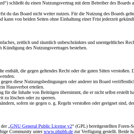
d“) schließt du einen Nutzungsvertrag mit dem Betreiber des Boards ab
fst du das Board nicht weiter nutzen. Für die Nutzung des Boards gelten
 kann von beiden Seiten ohne Einhaltung einer Frist jederzeit gekünd
 einfaches, zeitlich und räumlich unbeschränktes und unentgeltliches R
ch Kündigung des Nutzungsvertrages bestehen.
alte enthält, die gegen geltendes Recht oder die guten Sitten verstoßen. 
rwenden.
n gegen diese Nutzungsbedingungen oder anderer im Board veröffentli
in Hausverbot erteilen.
für die Inhalte von Beiträgen übernimmt, die er nicht selbst erstellt 
it zu löschen oder zu sperren.
uändern, sofern sie gegen o. g. Regeln verstoßen oder geeignet sind, 
 der „
GNU General Public License v2
“ (GPL) bereitgestellten Foren-
achige Community unter
www.phpbb.de
zur Verfügung gestellt. Beide h