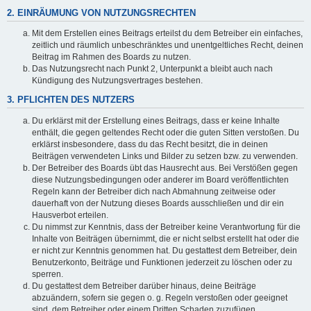
2. EINRÄUMUNG VON NUTZUNGSRECHTEN
Mit dem Erstellen eines Beitrags erteilst du dem Betreiber ein einfaches,
zeitlich und räumlich unbeschränktes und unentgeltliches Recht, deinen
Beitrag im Rahmen des Boards zu nutzen.
Das Nutzungsrecht nach Punkt 2, Unterpunkt a bleibt auch nach
Kündigung des Nutzungsvertrages bestehen.
3. PFLICHTEN DES NUTZERS
Du erklärst mit der Erstellung eines Beitrags, dass er keine Inhalte
enthält, die gegen geltendes Recht oder die guten Sitten verstoßen. Du
erklärst insbesondere, dass du das Recht besitzt, die in deinen
Beiträgen verwendeten Links und Bilder zu setzen bzw. zu verwenden.
Der Betreiber des Boards übt das Hausrecht aus. Bei Verstößen gegen
diese Nutzungsbedingungen oder anderer im Board veröffentlichten
Regeln kann der Betreiber dich nach Abmahnung zeitweise oder
dauerhaft von der Nutzung dieses Boards ausschließen und dir ein
Hausverbot erteilen.
Du nimmst zur Kenntnis, dass der Betreiber keine Verantwortung für die
Inhalte von Beiträgen übernimmt, die er nicht selbst erstellt hat oder die
er nicht zur Kenntnis genommen hat. Du gestattest dem Betreiber, dein
Benutzerkonto, Beiträge und Funktionen jederzeit zu löschen oder zu
sperren.
Du gestattest dem Betreiber darüber hinaus, deine Beiträge
abzuändern, sofern sie gegen o. g. Regeln verstoßen oder geeignet
sind, dem Betreiber oder einem Dritten Schaden zuzufügen.