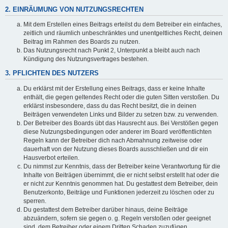
2. EINRÄUMUNG VON NUTZUNGSRECHTEN
Mit dem Erstellen eines Beitrags erteilst du dem Betreiber ein einfaches,
zeitlich und räumlich unbeschränktes und unentgeltliches Recht, deinen
Beitrag im Rahmen des Boards zu nutzen.
Das Nutzungsrecht nach Punkt 2, Unterpunkt a bleibt auch nach
Kündigung des Nutzungsvertrages bestehen.
3. PFLICHTEN DES NUTZERS
Du erklärst mit der Erstellung eines Beitrags, dass er keine Inhalte
enthält, die gegen geltendes Recht oder die guten Sitten verstoßen. Du
erklärst insbesondere, dass du das Recht besitzt, die in deinen
Beiträgen verwendeten Links und Bilder zu setzen bzw. zu verwenden.
Der Betreiber des Boards übt das Hausrecht aus. Bei Verstößen gegen
diese Nutzungsbedingungen oder anderer im Board veröffentlichten
Regeln kann der Betreiber dich nach Abmahnung zeitweise oder
dauerhaft von der Nutzung dieses Boards ausschließen und dir ein
Hausverbot erteilen.
Du nimmst zur Kenntnis, dass der Betreiber keine Verantwortung für die
Inhalte von Beiträgen übernimmt, die er nicht selbst erstellt hat oder die
er nicht zur Kenntnis genommen hat. Du gestattest dem Betreiber, dein
Benutzerkonto, Beiträge und Funktionen jederzeit zu löschen oder zu
sperren.
Du gestattest dem Betreiber darüber hinaus, deine Beiträge
abzuändern, sofern sie gegen o. g. Regeln verstoßen oder geeignet
sind, dem Betreiber oder einem Dritten Schaden zuzufügen.