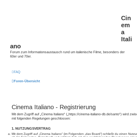
Cin
em
a
Itali
ano
Forum zum Informationsaustausch rund um italienische Filme, besonders der
60er und 70er.
FAQ
Foren-Übersicht
Cinema Italiano - Registrierung
Mit dem Zugriff auf „Cinema Italiano“ („https://cinema-italiano-db.de/santo“) wird zwi
mit folgenden Regelungen geschlossen:
1. NUTZUNGSVERTRAG
Mit dem Zugriff auf „Cinema Italiano“ (im Folgenden „das Board“) schließt du einen Nutz