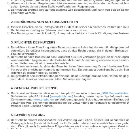
ab (im Folgenden „Betreiber“) und erklärst dich mit den nachfolgenden Regelungen einv
Wenn du mit diesen Regelungen nicht einverstanden bist, so darfst du das Board nicht 
gelten jeweils die an dieser Stelle veröffentlichten Regelungen.
Der Nutzungsvertrag wird auf unbestimmte Zeit geschlossen und kann von beiden Seiten 
gekündigt werden.
2. EINRÄUMUNG VON NUTZUNGSRECHTEN
Mit dem Erstellen eines Beitrags erteilst du dem Betreiber ein einfaches, zeitlich und r
Recht, deinen Beitrag im Rahmen des Boards zu nutzen.
Das Nutzungsrecht nach Punkt 2, Unterpunkt a bleibt auch nach Kündigung des Nutzun
3. PFLICHTEN DES NUTZERS
Du erklärst mit der Erstellung eines Beitrags, dass er keine Inhalte enthält, die gegen g
verstoßen. Du erklärst insbesondere, dass du das Recht besitzt, die in deinen Beiträge
bzw. zu verwenden.
Der Betreiber des Boards übt das Hausrecht aus. Bei Verstößen gegen diese Nutzungs
veröffentlichten Regeln kann der Betreiber dich nach Abmahnung zeitweise oder dauerh
ausschließen und dir ein Hausverbot erteilen.
Du nimmst zur Kenntnis, dass der Betreiber keine Verantwortung für die Inhalte von Beiträ
hat oder die er nicht zur Kenntnis genommen hat. Du gestattest dem Betreiber, dein Be
jederzeit zu löschen oder zu sperren.
Du gestattest dem Betreiber darüber hinaus, deine Beiträge abzuändern, sofern sie geg
sind, dem Betreiber oder einem Dritten Schaden zuzufügen.
4. GENERAL PUBLIC LICENSE
Du nimmst zur Kenntnis, dass es sich bei phpBB um eine unter der „
GNU General Public
Software von phpBB Limited (
www.phpbb.com
) handelt; deutschsprachige Informatione
Community unter
www.phpbb.de
zur Verfügung gestellt. Beide haben keinen Einfluss auf
verwendet wird. Sie können insbesondere die Verwendung der Software für bestimmte Zw
fremder Foren Einfluss nehmen.
5. GEWÄHRLEISTUNG
Der Betreiber haftet mit Ausnahme der Verletzung von Leben, Körper und Gesundheit un
Vertragspflichten (Kardinalpflichten) nur für Schäden, die auf ein vorsätzliches oder gro
sind. Dies gilt auch für mittelbare Folgeschäden wie insbesondere entgangenen Gewinn.