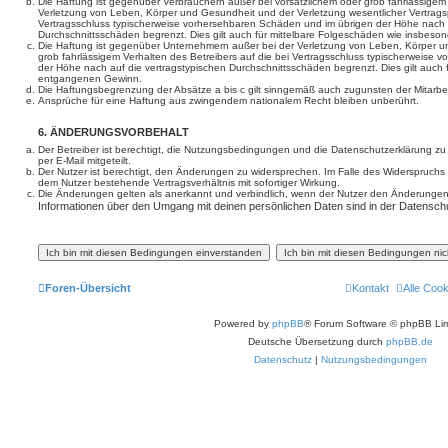
Die Haftung ist gegenüber Verbrauchern außer bei vorsätzlichem oder grob fahrlässige
Verletzung von Leben, Körper und Gesundheit und der Verletzung wesentlicher Vertragspfl
Vertragsschluss typischerweise vorhersehbaren Schäden und im übrigen der Höhe nach a
Durchschnittsschäden begrenzt. Dies gilt auch für mittelbare Folgeschäden wie insbe
Die Haftung ist gegenüber Unternehmern außer bei der Verletzung von Leben, Körper u
grob fahrlässigem Verhalten des Betreibers auf die bei Vertragsschluss typischerweise
der Höhe nach auf die vertragstypischen Durchschnittsschäden begrenzt. Dies gilt auch
entgangenen Gewinn.
Die Haftungsbegrenzung der Absätze a bis c gilt sinngemäß auch zugunsten der Mitarbeit
Ansprüche für eine Haftung aus zwingendem nationalem Recht bleiben unberührt.
6. ÄNDERUNGSVORBEHALT
Der Betreiber ist berechtigt, die Nutzungsbedingungen und die Datenschutzerklärung z
per E-Mail mitgeteilt.
Der Nutzer ist berechtigt, den Änderungen zu widersprechen. Im Falle des Widerspruchs
dem Nutzer bestehende Vertragsverhältnis mit sofortiger Wirkung.
Die Änderungen gelten als anerkannt und verbindlich, wenn der Nutzer den Änderungen
Informationen über den Umgang mit deinen persönlichen Daten sind in der Datenschu
Foren-Übersicht
Kontakt
Alle Coo
Powered by
phpBB
® Forum Software © phpBB Lim
Deutsche Übersetzung durch
phpBB.de
Datenschutz
|
Nutzungsbedingungen