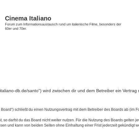
Cinema Italiano
Forum zum Informationsaustausch rund um italienische Filme, besonders der
60er und 70er.
a-italiano-db.de/santo“) wird zwischen dir und dem Betreiber ein Vertr
s Board“) schließt du einen Nutzungsvertrag mit dem Betreiber des Boards ab (im F
 so darfst du das Board nicht weiter nutzen. Für die Nutzung des Boards gelten jew
sen und kann von beiden Seiten ohne Einhaltung einer Frist jederzeit gekündigt w