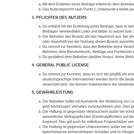
Mit dem Erstellen eines Beitrags erteilst du dem Betrei
Das Nutzungsrecht nach Punkt 2, Unterpunkt a bleibt 
3. PFLICHTEN DES NUTZERS
Du erklärst mit der Erstellung eines Beitrags, dass er ke
Beiträgen verwendeten Links und Bilder zu setzen bzw.
Der Betreiber des Boards übt das Hausrecht aus. Bei V
oder dauerhaft von der Nutzung dieses Boards ausschlie
Du nimmst zur Kenntnis, dass der Betreiber keine Verantw
Betreiber, dein Benutzerkonto, Beiträge und Funktionen 
Du gestattest dem Betreiber darüber hinaus, deine Beit
4. GENERAL PUBLIC LICENSE
Du nimmst zur Kenntnis, dass es sich bei phpBB um eine
deutschsprachige Informationen werden durch die deu
verwendet wird. Sie können insbesondere die Verwendun
5. GEWÄHRLEISTUNG
Der Betreiber haftet mit Ausnahme der Verletzung von Le
grob fahrlässiges Verhalten zurückzuführen sind. Dies 
Die Haftung ist gegenüber Verbrauchern außer bei vors
wesentlicher Vertragspflichten (Kardinalpflichten) auf
begrenzt. Dies gilt auch für mittelbare Folgeschäden 
Die Haftung ist gegenüber Unternehmern außer bei der V
typischerweise vorhersehbaren Schäden und im Übrigen 