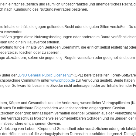
ber ein einfaches, zeitlich und räumlich unbeschränktes und unentgeltliches Recht
auch nach Kündigung des Nutzungsvertrages bestehen.
ine Inhalte enthält, die gegen geltendes Recht oder die guten Sitten verstoßen. Du 
 zu verwenden.
erstößen gegen diese Nutzungsbedingungen oder anderer im Board veröffentlichte
ßen und dir ein Hausverbot erteilen.
ortung für die Inhalte von Beiträgen übernimmt, die er nicht selbst erstellt hat od
jederzeit zu löschen oder zu sperren.
räge abzuändern, sofern sie gegen o. g. Regeln verstoßen oder geeignet sind, dem
 unter der „
GNU General Public License v2
“ (GPL) bereitgestellten Foren-Softwar
tschsprachige Community unter
www.phpbb.de
zur Verfügung gestellt. Beide haben 
g der Software für bestimmte Zwecke nicht untersagen oder auf Inhalte fremder F
ben, Körper und Gesundheit und der Verletzung wesentlicher Vertragspflichten (Kard
gilt auch für mittelbare Folgeschäden wie insbesondere entgangenen Gewinn.
ätzlichem oder grob fahrlässigem Verhalten oder bei Schäden aus der Verletzung 
 die bei Vertragsschluss typischerweise vorhersehbaren Schäden und im übrigen de
wie insbesondere entgangenen Gewinn.
erletzung von Leben, Körper und Gesundheit oder vorsätzlichem oder grob fahrläs
der Höhe nach auf die vertragstypischen Durchschnittsschäden begrenzt. Dies gi