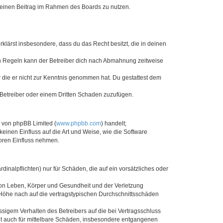
, deinen Beitrag im Rahmen des Boards zu nutzen.
erklärst insbesondere, dass du das Recht besitzt, die in deinen
n Regeln kann der Betreiber dich nach Abmahnung zeitweise
er die er nicht zur Kenntnis genommen hat. Du gestattest dem
 Betreiber oder einem Dritten Schaden zuzufügen.
e von phpBB Limited (
www.phpbb.com
) handelt;
keinen Einfluss auf die Art und Weise, wie die Software
oren Einfluss nehmen.
inalpflichten) nur für Schäden, die auf ein vorsätzliches oder
von Leben, Körper und Gesundheit und der Verletzung
r Höhe nach auf die vertragstypischen Durchschnittsschäden
sigem Verhalten des Betreibers auf die bei Vertragsschluss
lt auch für mittelbare Schäden, insbesondere entgangenen