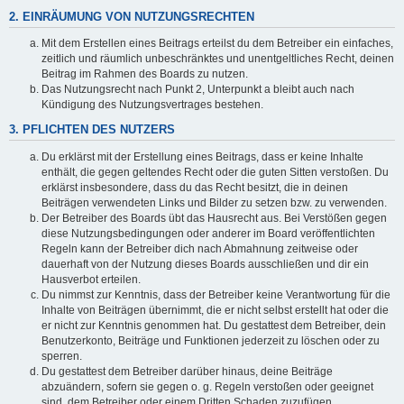
2. EINRÄUMUNG VON NUTZUNGSRECHTEN
Mit dem Erstellen eines Beitrags erteilst du dem Betreiber ein einfaches,
zeitlich und räumlich unbeschränktes und unentgeltliches Recht, deinen
Beitrag im Rahmen des Boards zu nutzen.
Das Nutzungsrecht nach Punkt 2, Unterpunkt a bleibt auch nach
Kündigung des Nutzungsvertrages bestehen.
3. PFLICHTEN DES NUTZERS
Du erklärst mit der Erstellung eines Beitrags, dass er keine Inhalte
enthält, die gegen geltendes Recht oder die guten Sitten verstoßen. Du
erklärst insbesondere, dass du das Recht besitzt, die in deinen
Beiträgen verwendeten Links und Bilder zu setzen bzw. zu verwenden.
Der Betreiber des Boards übt das Hausrecht aus. Bei Verstößen gegen
diese Nutzungsbedingungen oder anderer im Board veröffentlichten
Regeln kann der Betreiber dich nach Abmahnung zeitweise oder
dauerhaft von der Nutzung dieses Boards ausschließen und dir ein
Hausverbot erteilen.
Du nimmst zur Kenntnis, dass der Betreiber keine Verantwortung für die
Inhalte von Beiträgen übernimmt, die er nicht selbst erstellt hat oder die
er nicht zur Kenntnis genommen hat. Du gestattest dem Betreiber, dein
Benutzerkonto, Beiträge und Funktionen jederzeit zu löschen oder zu
sperren.
Du gestattest dem Betreiber darüber hinaus, deine Beiträge
abzuändern, sofern sie gegen o. g. Regeln verstoßen oder geeignet
sind, dem Betreiber oder einem Dritten Schaden zuzufügen.