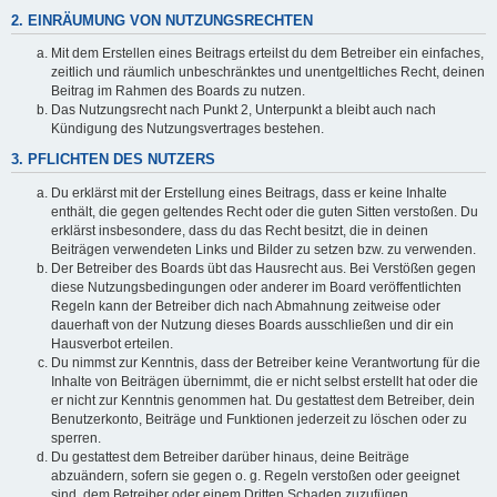
2. EINRÄUMUNG VON NUTZUNGSRECHTEN
Mit dem Erstellen eines Beitrags erteilst du dem Betreiber ein einfaches,
zeitlich und räumlich unbeschränktes und unentgeltliches Recht, deinen
Beitrag im Rahmen des Boards zu nutzen.
Das Nutzungsrecht nach Punkt 2, Unterpunkt a bleibt auch nach
Kündigung des Nutzungsvertrages bestehen.
3. PFLICHTEN DES NUTZERS
Du erklärst mit der Erstellung eines Beitrags, dass er keine Inhalte
enthält, die gegen geltendes Recht oder die guten Sitten verstoßen. Du
erklärst insbesondere, dass du das Recht besitzt, die in deinen
Beiträgen verwendeten Links und Bilder zu setzen bzw. zu verwenden.
Der Betreiber des Boards übt das Hausrecht aus. Bei Verstößen gegen
diese Nutzungsbedingungen oder anderer im Board veröffentlichten
Regeln kann der Betreiber dich nach Abmahnung zeitweise oder
dauerhaft von der Nutzung dieses Boards ausschließen und dir ein
Hausverbot erteilen.
Du nimmst zur Kenntnis, dass der Betreiber keine Verantwortung für die
Inhalte von Beiträgen übernimmt, die er nicht selbst erstellt hat oder die
er nicht zur Kenntnis genommen hat. Du gestattest dem Betreiber, dein
Benutzerkonto, Beiträge und Funktionen jederzeit zu löschen oder zu
sperren.
Du gestattest dem Betreiber darüber hinaus, deine Beiträge
abzuändern, sofern sie gegen o. g. Regeln verstoßen oder geeignet
sind, dem Betreiber oder einem Dritten Schaden zuzufügen.