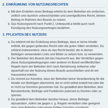
2. EINRÄUMUNG VON NUTZUNGSRECHTEN
Mit dem Erstellen eines Beitrags erteilst du dem Betreiber ein einfaches,
zeitlich und räumlich unbeschränktes und unentgeltliches Recht, deinen
Beitrag im Rahmen des Boards zu nutzen.
Das Nutzungsrecht nach Punkt 2, Unterpunkt a bleibt auch nach
Kündigung des Nutzungsvertrages bestehen.
3. PFLICHTEN DES NUTZERS
Du erklärst mit der Erstellung eines Beitrags, dass er keine Inhalte
enthält, die gegen geltendes Recht oder die guten Sitten verstoßen. Du
erklärst insbesondere, dass du das Recht besitzt, die in deinen
Beiträgen verwendeten Links und Bilder zu setzen bzw. zu verwenden.
Der Betreiber des Boards übt das Hausrecht aus. Bei Verstößen gegen
diese Nutzungsbedingungen oder anderer im Board veröffentlichten
Regeln kann der Betreiber dich nach Abmahnung zeitweise oder
dauerhaft von der Nutzung dieses Boards ausschließen und dir ein
Hausverbot erteilen.
Du nimmst zur Kenntnis, dass der Betreiber keine Verantwortung für die
Inhalte von Beiträgen übernimmt, die er nicht selbst erstellt hat oder die
er nicht zur Kenntnis genommen hat. Du gestattest dem Betreiber, dein
Benutzerkonto, Beiträge und Funktionen jederzeit zu löschen oder zu
sperren.
Du gestattest dem Betreiber darüber hinaus, deine Beiträge
abzuändern, sofern sie gegen o. g. Regeln verstoßen oder geeignet
sind, dem Betreiber oder einem Dritten Schaden zuzufügen.