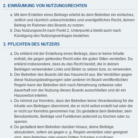
2. EINRÄUMUNG VON NUTZUNGSRECHTEN
Mit dem Erstellen eines Beitrags erteilst du dem Betreiber ein einfaches,
zeitlich und räumlich unbeschränktes und unentgeltliches Recht, deinen
Beitrag im Rahmen des Boards zu nutzen.
Das Nutzungsrecht nach Punkt 2, Unterpunkt a bleibt auch nach
Kündigung des Nutzungsvertrages bestehen.
3. PFLICHTEN DES NUTZERS
Du erklärst mit der Erstellung eines Beitrags, dass er keine Inhalte
enthält, die gegen geltendes Recht oder die guten Sitten verstoßen. Du
erklärst insbesondere, dass du das Recht besitzt, die in deinen
Beiträgen verwendeten Links und Bilder zu setzen bzw. zu verwenden.
Der Betreiber des Boards übt das Hausrecht aus. Bei Verstößen gegen
diese Nutzungsbedingungen oder anderer im Board veröffentlichten
Regeln kann der Betreiber dich nach Abmahnung zeitweise oder
dauerhaft von der Nutzung dieses Boards ausschließen und dir ein
Hausverbot erteilen.
Du nimmst zur Kenntnis, dass der Betreiber keine Verantwortung für die
Inhalte von Beiträgen übernimmt, die er nicht selbst erstellt hat oder die
er nicht zur Kenntnis genommen hat. Du gestattest dem Betreiber, dein
Benutzerkonto, Beiträge und Funktionen jederzeit zu löschen oder zu
sperren.
Du gestattest dem Betreiber darüber hinaus, deine Beiträge
abzuändern, sofern sie gegen o. g. Regeln verstoßen oder geeignet
sind, dem Betreiber oder einem Dritten Schaden zuzufügen.