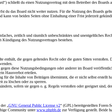
d“) schließt du einen Nutzungsvertrag mit dem Betreiber des Boards ab
fst du das Board nicht weiter nutzen. Für die Nutzung des Boards gelten
 kann von beiden Seiten ohne Einhaltung einer Frist jederzeit gekünd
 einfaches, zeitlich und räumlich unbeschränktes und unentgeltliches R
ch Kündigung des Nutzungsvertrages bestehen.
alte enthält, die gegen geltendes Recht oder die guten Sitten verstoßen. 
rwenden.
n gegen diese Nutzungsbedingungen oder anderer im Board veröffentli
in Hausverbot erteilen.
für die Inhalte von Beiträgen übernimmt, die er nicht selbst erstellt 
it zu löschen oder zu sperren.
uändern, sofern sie gegen o. g. Regeln verstoßen oder geeignet sind, 
 der „
GNU General Public License v2
“ (GPL) bereitgestellten Foren-
achige Community unter
www.phpbb.de
zur Verfügung gestellt. Beide h