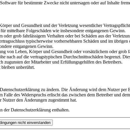
oftware für bestimmte Zwecke nicht untersagen oder auf Inhalte frem
rper und Gesundheit und der Verletzung wesentlicher Vertragspflichten
ch für mittelbare Folgeschäden wie insbesondere entgangenen Gewinn.
em oder grob fahrlässigem Verhalten oder bei Schäden aus der Verletz
i Vertragsschluss typischerweise vorhersehbaren Schäden und im übrigen
besondere entgangenen Gewinn.
ng von Leben, Körper und Gesundheit oder vorsätzlichem oder grob fah
e nach auf die vertragstypischen Durchschnittsschäden begrenzt. Dies
h zugunsten der Mitarbeiter und Erfüllungsgehilfen des Betreibers.
bleiben unberührt.
e Datenschutzerklärung zu ändern. Die Änderung wird dem Nutzer per E-
m Falle des Widerspruchs erlischt das zwischen dem Betreiber und dem 
er Nutzer den Änderungen zugestimmt hat.
n der Datenschutzerklärung enthalten.