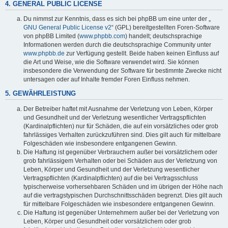
4. GENERAL PUBLIC LICENSE
Du nimmst zur Kenntnis, dass es sich bei phpBB um eine unter der „
GNU General Public License v2
“ (GPL) bereitgestellten Foren-Software
von phpBB Limited (
www.phpbb.com
) handelt; deutschsprachige
Informationen werden durch die deutschsprachige Community unter
www.phpbb.de
zur Verfügung gestellt. Beide haben keinen Einfluss auf
die Art und Weise, wie die Software verwendet wird. Sie können
insbesondere die Verwendung der Software für bestimmte Zwecke nicht
untersagen oder auf Inhalte fremder Foren Einfluss nehmen.
5. GEWÄHRLEISTUNG
Der Betreiber haftet mit Ausnahme der Verletzung von Leben, Körper
und Gesundheit und der Verletzung wesentlicher Vertragspflichten
(Kardinalpflichten) nur für Schäden, die auf ein vorsätzliches oder grob
fahrlässiges Verhalten zurückzuführen sind. Dies gilt auch für mittelbare
Folgeschäden wie insbesondere entgangenen Gewinn.
Die Haftung ist gegenüber Verbrauchern außer bei vorsätzlichem oder
grob fahrlässigem Verhalten oder bei Schäden aus der Verletzung von
Leben, Körper und Gesundheit und der Verletzung wesentlicher
Vertragspflichten (Kardinalpflichten) auf die bei Vertragsschluss
typischerweise vorhersehbaren Schäden und im übrigen der Höhe nach
auf die vertragstypischen Durchschnittsschäden begrenzt. Dies gilt auch
für mittelbare Folgeschäden wie insbesondere entgangenen Gewinn.
Die Haftung ist gegenüber Unternehmern außer bei der Verletzung von
Leben, Körper und Gesundheit oder vorsätzlichem oder grob