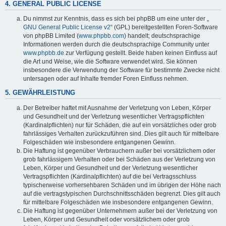
4. GENERAL PUBLIC LICENSE
Du nimmst zur Kenntnis, dass es sich bei phpBB um eine unter der „
GNU General Public License v2
“ (GPL) bereitgestellten Foren-Software
von phpBB Limited (
www.phpbb.com
) handelt; deutschsprachige
Informationen werden durch die deutschsprachige Community unter
www.phpbb.de
zur Verfügung gestellt. Beide haben keinen Einfluss auf
die Art und Weise, wie die Software verwendet wird. Sie können
insbesondere die Verwendung der Software für bestimmte Zwecke nicht
untersagen oder auf Inhalte fremder Foren Einfluss nehmen.
5. GEWÄHRLEISTUNG
Der Betreiber haftet mit Ausnahme der Verletzung von Leben, Körper
und Gesundheit und der Verletzung wesentlicher Vertragspflichten
(Kardinalpflichten) nur für Schäden, die auf ein vorsätzliches oder grob
fahrlässiges Verhalten zurückzuführen sind. Dies gilt auch für mittelbare
Folgeschäden wie insbesondere entgangenen Gewinn.
Die Haftung ist gegenüber Verbrauchern außer bei vorsätzlichem oder
grob fahrlässigem Verhalten oder bei Schäden aus der Verletzung von
Leben, Körper und Gesundheit und der Verletzung wesentlicher
Vertragspflichten (Kardinalpflichten) auf die bei Vertragsschluss
typischerweise vorhersehbaren Schäden und im übrigen der Höhe nach
auf die vertragstypischen Durchschnittsschäden begrenzt. Dies gilt auch
für mittelbare Folgeschäden wie insbesondere entgangenen Gewinn.
Die Haftung ist gegenüber Unternehmern außer bei der Verletzung von
Leben, Körper und Gesundheit oder vorsätzlichem oder grob