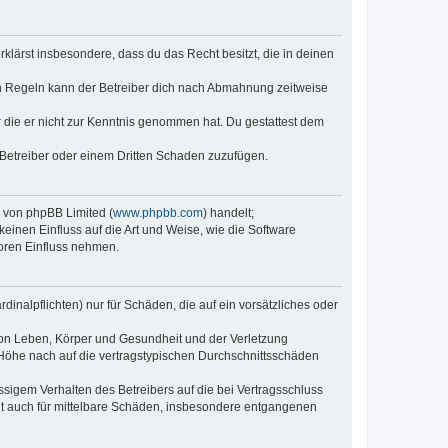
erklärst insbesondere, dass du das Recht besitzt, die in deinen
n Regeln kann der Betreiber dich nach Abmahnung zeitweise
er die er nicht zur Kenntnis genommen hat. Du gestattest dem
 Betreiber oder einem Dritten Schaden zuzufügen.
e von phpBB Limited (
www.phpbb.com
) handelt;
keinen Einfluss auf die Art und Weise, wie die Software
oren Einfluss nehmen.
inalpflichten) nur für Schäden, die auf ein vorsätzliches oder
von Leben, Körper und Gesundheit und der Verletzung
r Höhe nach auf die vertragstypischen Durchschnittsschäden
sigem Verhalten des Betreibers auf die bei Vertragsschluss
lt auch für mittelbare Schäden, insbesondere entgangenen