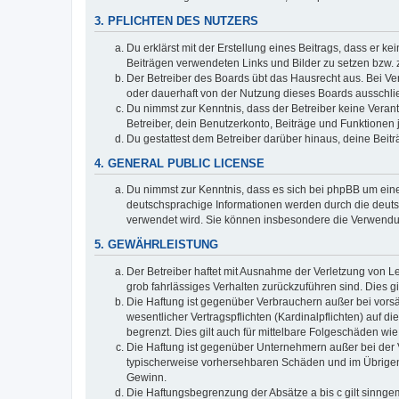
3. PFLICHTEN DES NUTZERS
Du erklärst mit der Erstellung eines Beitrags, dass er ke
Beiträgen verwendeten Links und Bilder zu setzen bzw.
Der Betreiber des Boards übt das Hausrecht aus. Bei V
oder dauerhaft von der Nutzung dieses Boards ausschlie
Du nimmst zur Kenntnis, dass der Betreiber keine Verantw
Betreiber, dein Benutzerkonto, Beiträge und Funktionen 
Du gestattest dem Betreiber darüber hinaus, deine Beit
4. GENERAL PUBLIC LICENSE
Du nimmst zur Kenntnis, dass es sich bei phpBB um eine
deutschsprachige Informationen werden durch die deu
verwendet wird. Sie können insbesondere die Verwendun
5. GEWÄHRLEISTUNG
Der Betreiber haftet mit Ausnahme der Verletzung von Le
grob fahrlässiges Verhalten zurückzuführen sind. Dies 
Die Haftung ist gegenüber Verbrauchern außer bei vors
wesentlicher Vertragspflichten (Kardinalpflichten) auf
begrenzt. Dies gilt auch für mittelbare Folgeschäden 
Die Haftung ist gegenüber Unternehmern außer bei der V
typischerweise vorhersehbaren Schäden und im Übrigen 
Gewinn.
Die Haftungsbegrenzung der Absätze a bis c gilt sinnge