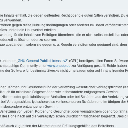
ine Inhalte enthält, die gegen geltendes Recht oder die guten Sitten verstoßen. Du 
 zu verwenden.
erstößen gegen diese Nutzungsbedingungen oder anderer im Board veröffentlichte
ßen und dir ein Hausverbot erteilen.
ortung für die Inhalte von Beiträgen übernimmt, die er nicht selbst erstellt hat od
jederzeit zu löschen oder zu sperren.
räge abzuändern, sofern sie gegen o. g. Regeln verstoßen oder geeignet sind, dem
 unter der „
GNU General Public License v2
“ (GPL) bereitgestellten Foren-Softwar
tschsprachige Community unter
www.phpbb.de
zur Verfügung gestellt. Beide haben 
g der Software für bestimmte Zwecke nicht untersagen oder auf Inhalte fremder F
ben, Körper und Gesundheit und der Verletzung wesentlicher Vertragspflichten (Kard
gilt auch für mittelbare Folgeschäden wie insbesondere entgangenen Gewinn.
ätzlichem oder grob fahrlässigem Verhalten oder bei Schäden aus der Verletzung 
 die bei Vertragsschluss typischerweise vorhersehbaren Schäden und im übrigen de
wie insbesondere entgangenen Gewinn.
erletzung von Leben, Körper und Gesundheit oder vorsätzlichem oder grob fahrläs
der Höhe nach auf die vertragstypischen Durchschnittsschäden begrenzt. Dies gi
mäß auch zugunsten der Mitarbeiter und Erfüllungsgehilfen des Betreibers.