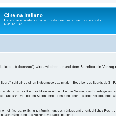
Cinema Italiano
Forum zum Informationsaustausch rund um italienische Filme, besonders der
60er und 70er.
a-italiano-db.de/santo“) wird zwischen dir und dem Betreiber ein Vertr
s Board“) schließt du einen Nutzungsvertrag mit dem Betreiber des Boards ab (im F
 so darfst du das Board nicht weiter nutzen. Für die Nutzung des Boards gelten jew
sen und kann von beiden Seiten ohne Einhaltung einer Frist jederzeit gekündigt w
ber ein einfaches, zeitlich und räumlich unbeschränktes und unentgeltliches Recht
auch nach Kündigung des Nutzungsvertrages bestehen.