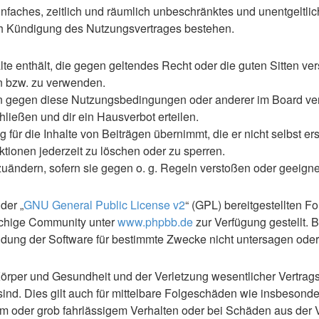
 einfaches, zeitlich und räumlich unbeschränktes und unentgelt
ch Kündigung des Nutzungsvertrages bestehen.
alte enthält, die gegen geltendes Recht oder die guten Sitten ve
en bzw. zu verwenden.
en gegen diese Nutzungsbedingungen oder anderer im Board ve
ließen und dir ein Hausverbot erteilen.
für die Inhalte von Beiträgen übernimmt, die er nicht selbst ers
ktionen jederzeit zu löschen oder zu sperren.
zuändern, sofern sie gegen o. g. Regeln verstoßen oder geeign
der „
GNU General Public License v2
“ (GPL) bereitgestellten F
achige Community unter
www.phpbb.de
zur Verfügung gestellt. 
ung der Software für bestimmte Zwecke nicht untersagen oder 
rper und Gesundheit und der Verletzung wesentlicher Vertragspf
 sind. Dies gilt auch für mittelbare Folgeschäden wie insbeso
em oder grob fahrlässigem Verhalten oder bei Schäden aus der