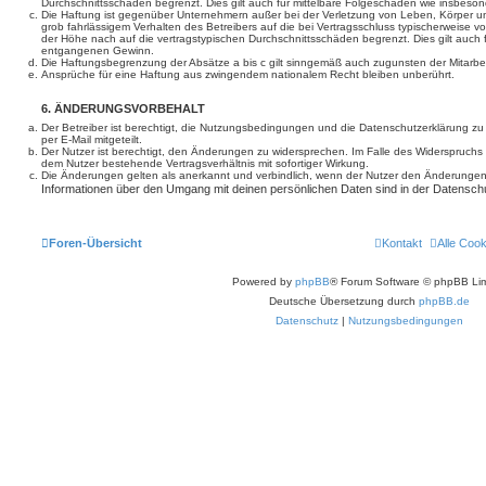
Durchschnittsschäden begrenzt. Dies gilt auch für mittelbare Folgeschäden wie insbe
Die Haftung ist gegenüber Unternehmern außer bei der Verletzung von Leben, Körper u
grob fahrlässigem Verhalten des Betreibers auf die bei Vertragsschluss typischerweise
der Höhe nach auf die vertragstypischen Durchschnittsschäden begrenzt. Dies gilt auch
entgangenen Gewinn.
Die Haftungsbegrenzung der Absätze a bis c gilt sinngemäß auch zugunsten der Mitarbeit
Ansprüche für eine Haftung aus zwingendem nationalem Recht bleiben unberührt.
6. ÄNDERUNGSVORBEHALT
Der Betreiber ist berechtigt, die Nutzungsbedingungen und die Datenschutzerklärung z
per E-Mail mitgeteilt.
Der Nutzer ist berechtigt, den Änderungen zu widersprechen. Im Falle des Widerspruchs
dem Nutzer bestehende Vertragsverhältnis mit sofortiger Wirkung.
Die Änderungen gelten als anerkannt und verbindlich, wenn der Nutzer den Änderungen
Informationen über den Umgang mit deinen persönlichen Daten sind in der Datenschu
Foren-Übersicht
Kontakt
Alle Coo
Powered by
phpBB
® Forum Software © phpBB Lim
Deutsche Übersetzung durch
phpBB.de
Datenschutz
|
Nutzungsbedingungen