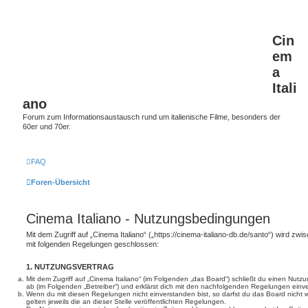
Cin
em
a
Itali
ano
Forum zum Informationsaustausch rund um italienische Filme, besonders der
60er und 70er.
FAQ
Foren-Übersicht
Cinema Italiano - Nutzungsbedingungen
Mit dem Zugriff auf „Cinema Italiano“ („https://cinema-italiano-db.de/santo“) wird zwi
mit folgenden Regelungen geschlossen:
1. NUTZUNGSVERTRAG
Mit dem Zugriff auf „Cinema Italiano“ (im Folgenden „das Board“) schließt du einen Nutz
ab (im Folgenden „Betreiber“) und erklärst dich mit den nachfolgenden Regelungen einv
Wenn du mit diesen Regelungen nicht einverstanden bist, so darfst du das Board nicht 
gelten jeweils die an dieser Stelle veröffentlichten Regelungen.