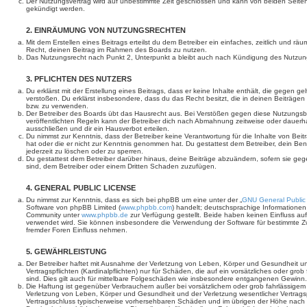
Der Nutzungsvertrag wird auf unbestimmte Zeit geschlossen und kann von beiden Seiten 
gekündigt werden.
2. EINRÄUMUNG VON NUTZUNGSRECHTEN
Mit dem Erstellen eines Beitrags erteilst du dem Betreiber ein einfaches, zeitlich und r
Recht, deinen Beitrag im Rahmen des Boards zu nutzen.
Das Nutzungsrecht nach Punkt 2, Unterpunkt a bleibt auch nach Kündigung des Nutzun
3. PFLICHTEN DES NUTZERS
Du erklärst mit der Erstellung eines Beitrags, dass er keine Inhalte enthält, die gegen g
verstoßen. Du erklärst insbesondere, dass du das Recht besitzt, die in deinen Beiträge
bzw. zu verwenden.
Der Betreiber des Boards übt das Hausrecht aus. Bei Verstößen gegen diese Nutzungs
veröffentlichten Regeln kann der Betreiber dich nach Abmahnung zeitweise oder dauerh
ausschließen und dir ein Hausverbot erteilen.
Du nimmst zur Kenntnis, dass der Betreiber keine Verantwortung für die Inhalte von Beiträ
hat oder die er nicht zur Kenntnis genommen hat. Du gestattest dem Betreiber, dein Be
jederzeit zu löschen oder zu sperren.
Du gestattest dem Betreiber darüber hinaus, deine Beiträge abzuändern, sofern sie geg
sind, dem Betreiber oder einem Dritten Schaden zuzufügen.
4. GENERAL PUBLIC LICENSE
Du nimmst zur Kenntnis, dass es sich bei phpBB um eine unter der „
GNU General Public
Software von phpBB Limited (
www.phpbb.com
) handelt; deutschsprachige Informatione
Community unter
www.phpbb.de
zur Verfügung gestellt. Beide haben keinen Einfluss auf
verwendet wird. Sie können insbesondere die Verwendung der Software für bestimmte Zw
fremder Foren Einfluss nehmen.
5. GEWÄHRLEISTUNG
Der Betreiber haftet mit Ausnahme der Verletzung von Leben, Körper und Gesundheit un
Vertragspflichten (Kardinalpflichten) nur für Schäden, die auf ein vorsätzliches oder gro
sind. Dies gilt auch für mittelbare Folgeschäden wie insbesondere entgangenen Gewinn.
Die Haftung ist gegenüber Verbrauchern außer bei vorsätzlichem oder grob fahrlässige
Verletzung von Leben, Körper und Gesundheit und der Verletzung wesentlicher Vertragspfl
Vertragsschluss typischerweise vorhersehbaren Schäden und im übrigen der Höhe nach a