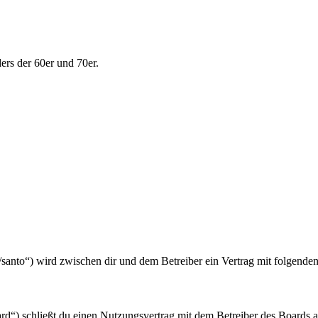
ers der 60er und 70er.
e/santo“) wird zwischen dir und dem Betreiber ein Vertrag mit folgend
d“) schließt du einen Nutzungsvertrag mit dem Betreiber des Boards ab