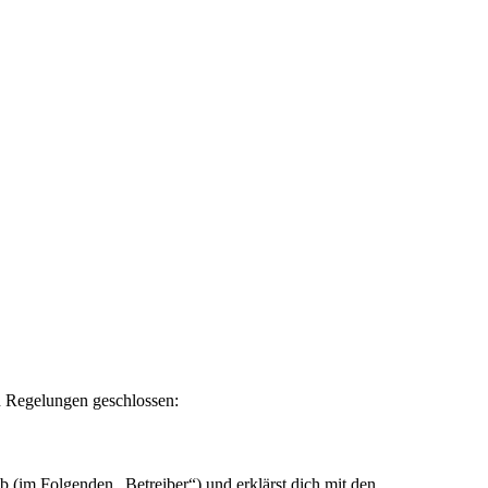
en Regelungen geschlossen:
 (im Folgenden „Betreiber“) und erklärst dich mit den