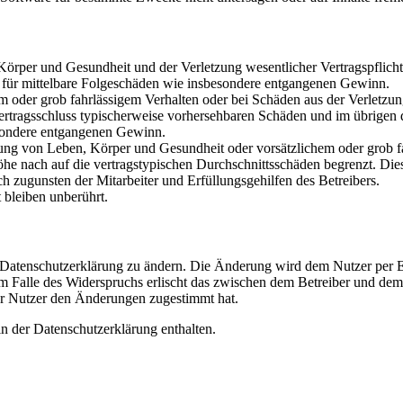
rper und Gesundheit und der Verletzung wesentlicher Vertragspflichten
ch für mittelbare Folgeschäden wie insbesondere entgangenen Gewinn.
em oder grob fahrlässigem Verhalten oder bei Schäden aus der Verletz
i Vertragsschluss typischerweise vorhersehbaren Schäden und im übrigen
besondere entgangenen Gewinn.
ng von Leben, Körper und Gesundheit oder vorsätzlichem oder grob fah
e nach auf die vertragstypischen Durchschnittsschäden begrenzt. Dies
h zugunsten der Mitarbeiter und Erfüllungsgehilfen des Betreibers.
bleiben unberührt.
e Datenschutzerklärung zu ändern. Die Änderung wird dem Nutzer per E-
m Falle des Widerspruchs erlischt das zwischen dem Betreiber und dem 
er Nutzer den Änderungen zugestimmt hat.
n der Datenschutzerklärung enthalten.