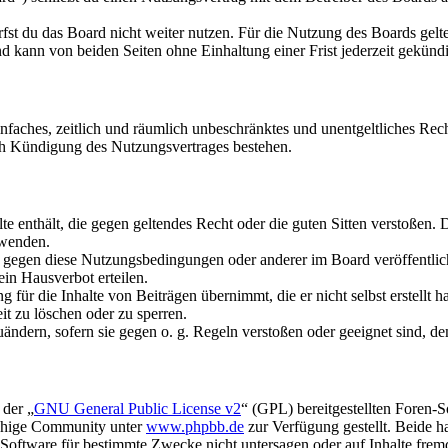
fst du das Board nicht weiter nutzen. Für die Nutzung des Boards gelten
 kann von beiden Seiten ohne Einhaltung einer Frist jederzeit gekünd
 einfaches, zeitlich und räumlich unbeschränktes und unentgeltliches R
ch Kündigung des Nutzungsvertrages bestehen.
alte enthält, die gegen geltendes Recht oder die guten Sitten verstoßen. 
rwenden.
n gegen diese Nutzungsbedingungen oder anderer im Board veröffentli
in Hausverbot erteilen.
für die Inhalte von Beiträgen übernimmt, die er nicht selbst erstellt 
it zu löschen oder zu sperren.
uändern, sofern sie gegen o. g. Regeln verstoßen oder geeignet sind, 
 der „
GNU General Public License v2
“ (GPL) bereitgestellten Foren-
achige Community unter
www.phpbb.de
zur Verfügung gestellt. Beide h
oftware für bestimmte Zwecke nicht untersagen oder auf Inhalte frem